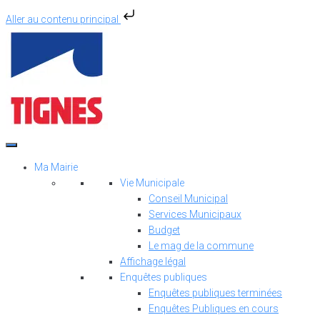
Aller au contenu principal
Aller
au
contenu
Ma Mairie
Vie Municipale
Conseil Municipal
Services Municipaux
Budget
Le mag de la commune
Affichage légal
Enquêtes publiques
Enquêtes publiques terminées
Enquêtes Publiques en cours