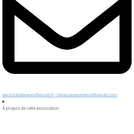
aeroclubdetignes@evotel.fr - tignesairexperience@gmail.com
À propos de cette association