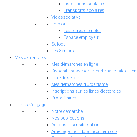
Inscriptions scolaires
Transports scolaires
Vie associative
Emploi
Les offres d’emploi
Espace employeur
Se loger
Les Séniors
Mes démarches
Mes démarches en ligne
Dispositif passeport et carte nationale d’ident
Taxe de séjour
Mes démarches d'urbanisme
Inscriptions sur les listes électorales
Propriétaires
Tignes s’engage
Notre démarche
Nos publications
Actions et sensibilisation
Aménagement durable du territoire