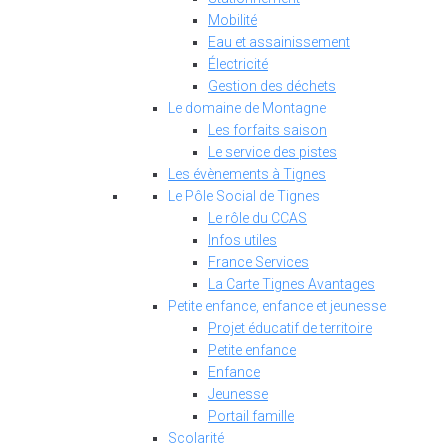
Mobilité
Eau et assainissement
Électricité
Gestion des déchets
Le domaine de Montagne
Les forfaits saison
Le service des pistes
Les évènements à Tignes
Le Pôle Social de Tignes
Le rôle du CCAS
Infos utiles
France Services
La Carte Tignes Avantages
Petite enfance, enfance et jeunesse
Projet éducatif de territoire
Petite enfance
Enfance
Jeunesse
Portail famille
Scolarité