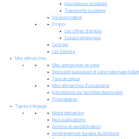
Inscriptions scolaires
Transports scolaires
Vie associative
Emploi
Les offres d’emploi
Espace employeur
Se loger
Les Séniors
Mes démarches
Mes démarches en ligne
Dispositif passeport et carte nationale d’ident
Taxe de séjour
Mes démarches d'urbanisme
Inscriptions sur les listes électorales
Propriétaires
Tignes s’engage
Notre démarche
Nos publications
Actions et sensibilisation
Aménagement durable du territoire