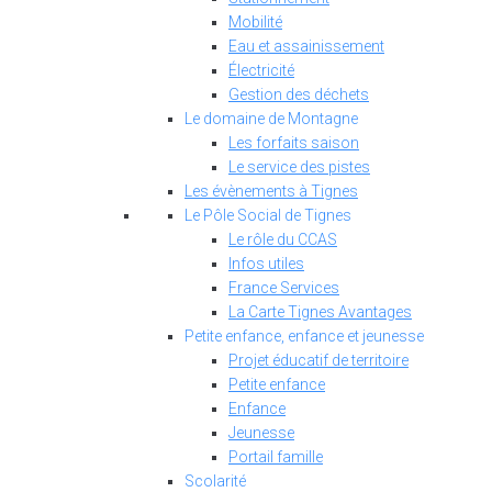
Mobilité
Eau et assainissement
Électricité
Gestion des déchets
Le domaine de Montagne
Les forfaits saison
Le service des pistes
Les évènements à Tignes
Le Pôle Social de Tignes
Le rôle du CCAS
Infos utiles
France Services
La Carte Tignes Avantages
Petite enfance, enfance et jeunesse
Projet éducatif de territoire
Petite enfance
Enfance
Jeunesse
Portail famille
Scolarité