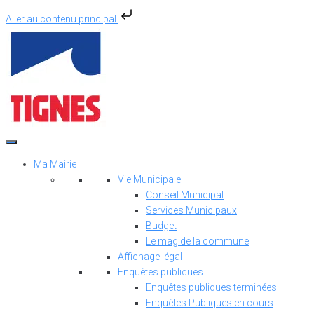
Aller au contenu principal
Aller
au
contenu
Ma Mairie
Vie Municipale
Conseil Municipal
Services Municipaux
Budget
Le mag de la commune
Affichage légal
Enquêtes publiques
Enquêtes publiques terminées
Enquêtes Publiques en cours