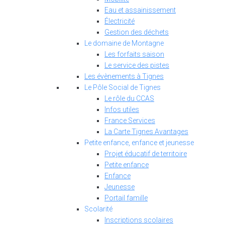
Eau et assainissement
Électricité
Gestion des déchets
Le domaine de Montagne
Les forfaits saison
Le service des pistes
Les évènements à Tignes
Le Pôle Social de Tignes
Le rôle du CCAS
Infos utiles
France Services
La Carte Tignes Avantages
Petite enfance, enfance et jeunesse
Projet éducatif de territoire
Petite enfance
Enfance
Jeunesse
Portail famille
Scolarité
Inscriptions scolaires