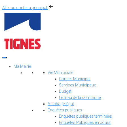
Aller au contenu principal
Aller
au
contenu
Ma Mairie
Vie Municipale
Conseil Municipal
Services Municipaux
Budget
Le mag de la commune
Affichage légal
Enquêtes publiques
Enquêtes publiques terminées
Enquêtes Publiques en cours