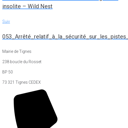
l’article
insolite – Wild Nest
Suiv
Suiv
053_Arrêté_relatif_à_la_sécurité_sur_les_pis
Mairie de Tignes
238 boucle du Rosset
BP 50
73 321 Tignes CEDEX