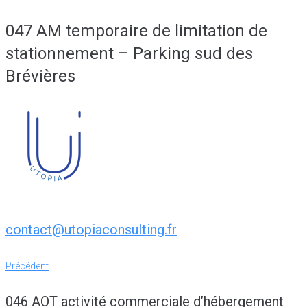
047 AM temporaire de limitation de
stationnement – Parking sud des
Brévières
contact@utopiaconsulting.fr
Navigation
Précédent
Précédent
de
046 AOT activité commerciale d’hébergement