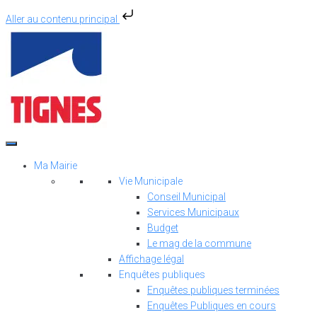
Aller au contenu principal
Aller
au
contenu
Ma Mairie
Vie Municipale
Conseil Municipal
Services Municipaux
Budget
Le mag de la commune
Affichage légal
Enquêtes publiques
Enquêtes publiques terminées
Enquêtes Publiques en cours