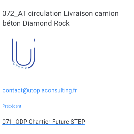
072_AT circulation Livraison camion
béton Diamond Rock
contact@utopiaconsulting.fr
Navigation
Précédent
Précédent
de
071_ODP Chantier Future STEP
l’article