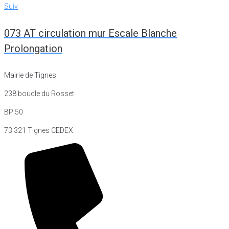
Suiv
Suiv
073 AT circulation mur Escale Blanche
Prolongation
Mairie de Tignes
238 boucle du Rosset
BP 50
73 321 Tignes CEDEX