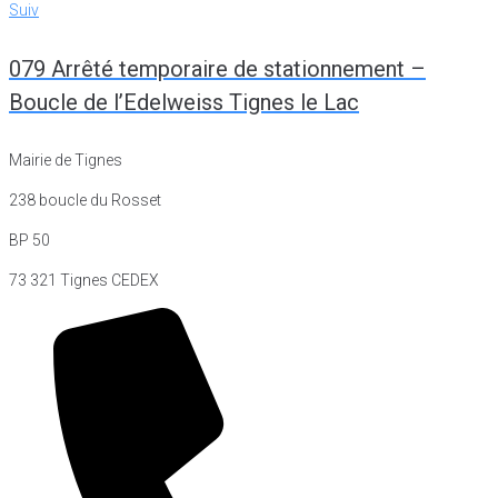
Suiv
Suiv
079 Arrêté temporaire de stationnement –
Boucle de l’Edelweiss Tignes le Lac
Mairie de Tignes
238 boucle du Rosset
BP 50
73 321 Tignes CEDEX