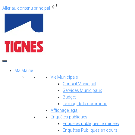
Aller au contenu principal
Aller
au
contenu
Ma Mairie
Vie Municipale
Conseil Municipal
Services Municipaux
Budget
Le mag de la commune
Affichage légal
Enquêtes publiques
Enquêtes publiques terminées
Enquêtes Publiques en cours