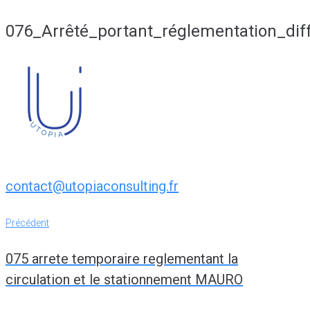
076_Arrêté_portant_réglementation_d
contact@utopiaconsulting.fr
Navigation
Précédent
Précédent
de
075 arrete temporaire reglementant la
l’article
circulation et le stationnement MAURO