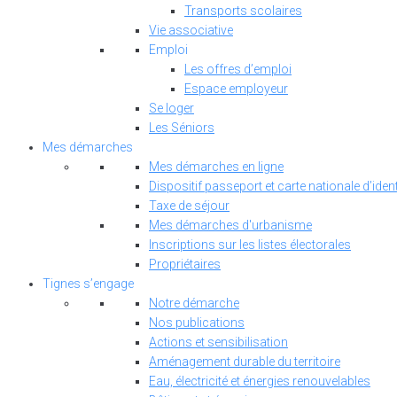
Transports scolaires
Vie associative
Emploi
Les offres d’emploi
Espace employeur
Se loger
Les Séniors
Mes démarches
Mes démarches en ligne
Dispositif passeport et carte nationale d’ident
Taxe de séjour
Mes démarches d'urbanisme
Inscriptions sur les listes électorales
Propriétaires
Tignes s’engage
Notre démarche
Nos publications
Actions et sensibilisation
Aménagement durable du territoire
Eau, électricité et énergies renouvelables