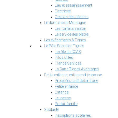
Eau et assainissement
Électricité
Gestion des déchets
Le domaine de Montagne
Les forfaits saison
Le service des pistes
Les évènements à Tignes
Le Pôle Social de Tignes
Le rôle du CCAS
Infos utiles
France Services
La Carte Tignes Avantages
Petite enfance, enfance et jeunesse
Projet éducatif de territoire
Petite enfance
Enfance
Jeunesse
Portail famille
Scolarité
Inscriptions scolaires