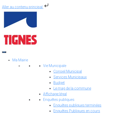
Aller au contenu principal
Aller
au
contenu
Ma Mairie
Vie Municipale
Conseil Municipal
Services Municipaux
Budget
Le mag de la commune
Affichage légal
Enquêtes publiques
Enquêtes publiques terminées
Enquêtes Publiques en cours