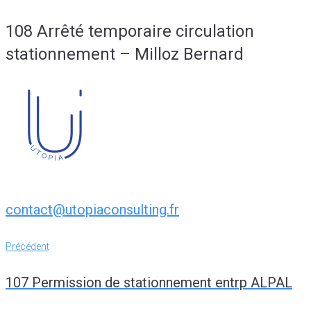
108 Arrêté temporaire circulation
stationnement – Milloz Bernard
contact@utopiaconsulting.fr
Navigation
Précédent
Précédent
de
107 Permission de stationnement entrp ALPAL
l’article