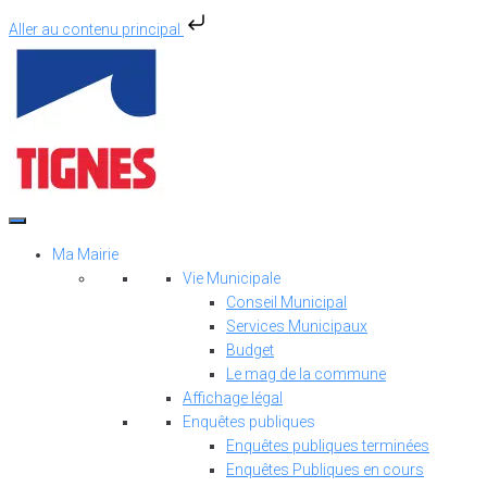
Aller au contenu principal
Aller
au
contenu
Ma Mairie
Vie Municipale
Conseil Municipal
Services Municipaux
Budget
Le mag de la commune
Affichage légal
Enquêtes publiques
Enquêtes publiques terminées
Enquêtes Publiques en cours