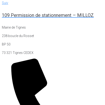
Suiv
Suiv
109 Permission de stationnement – MILLOZ
Mairie de Tignes
238 boucle du Rosset
BP 50
73 321 Tignes CEDEX