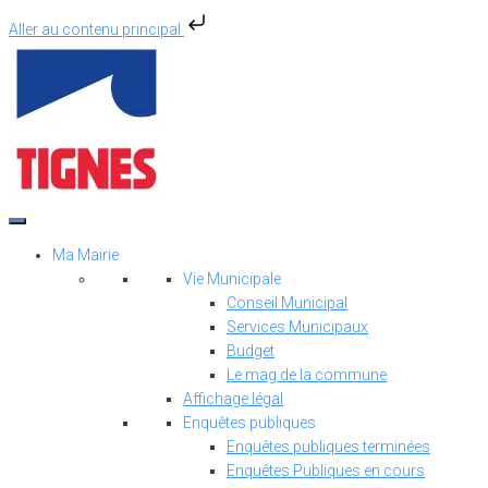
Aller au contenu principal
Aller
au
contenu
Ma Mairie
Vie Municipale
Conseil Municipal
Services Municipaux
Budget
Le mag de la commune
Affichage légal
Enquêtes publiques
Enquêtes publiques terminées
Enquêtes Publiques en cours