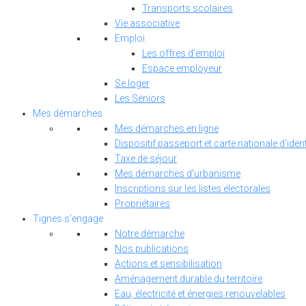
Transports scolaires
Vie associative
Emploi
Les offres d’emploi
Espace employeur
Se loger
Les Séniors
Mes démarches
Mes démarches en ligne
Dispositif passeport et carte nationale d’ident
Taxe de séjour
Mes démarches d'urbanisme
Inscriptions sur les listes électorales
Propriétaires
Tignes s’engage
Notre démarche
Nos publications
Actions et sensibilisation
Aménagement durable du territoire
Eau, électricité et énergies renouvelables