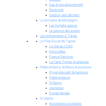
Eau et assainissement
Électricité
Gestion des déchets
Le domaine de Montagne
Les forfaits saison
Le service des pistes
Les évènements à Tignes
Le Pôle Social de Tignes
Le rôle du CCAS
Infos utiles
France Services
La Carte Tignes Avantages
Petite enfance, enfance et jeunesse
Projet éducatif de territoire
Petite enfance
Enfance
Jeunesse
Portail famille
Scolarité
Inscriptions scolaires