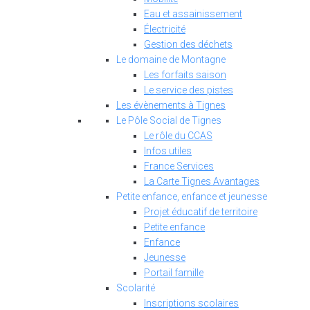
Eau et assainissement
Électricité
Gestion des déchets
Le domaine de Montagne
Les forfaits saison
Le service des pistes
Les évènements à Tignes
Le Pôle Social de Tignes
Le rôle du CCAS
Infos utiles
France Services
La Carte Tignes Avantages
Petite enfance, enfance et jeunesse
Projet éducatif de territoire
Petite enfance
Enfance
Jeunesse
Portail famille
Scolarité
Inscriptions scolaires