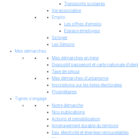
Transports scolaires
Vie associative
Emploi
Les offres d’emploi
Espace employeur
Se loger
Les Séniors
Mes démarches
Mes démarches en ligne
Dispositif passeport et carte nationale d’ident
Taxe de séjour
Mes démarches d'urbanisme
Inscriptions sur les listes électorales
Propriétaires
Tignes s’engage
Notre démarche
Nos publications
Actions et sensibilisation
Aménagement durable du territoire
Eau, électricité et énergies renouvelables