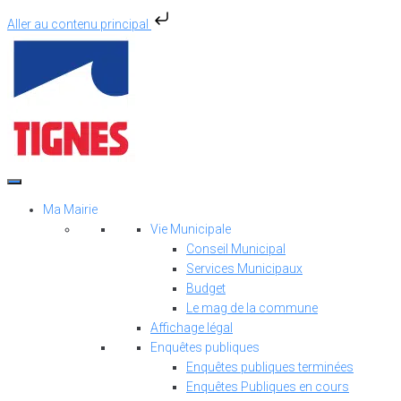
Aller au contenu principal
Aller
au
contenu
Ma Mairie
Vie Municipale
Conseil Municipal
Services Municipaux
Budget
Le mag de la commune
Affichage légal
Enquêtes publiques
Enquêtes publiques terminées
Enquêtes Publiques en cours