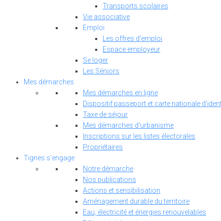
Transports scolaires
Vie associative
Emploi
Les offres d’emploi
Espace employeur
Se loger
Les Séniors
Mes démarches
Mes démarches en ligne
Dispositif passeport et carte nationale d’ident
Taxe de séjour
Mes démarches d'urbanisme
Inscriptions sur les listes électorales
Propriétaires
Tignes s’engage
Notre démarche
Nos publications
Actions et sensibilisation
Aménagement durable du territoire
Eau, électricité et énergies renouvelables