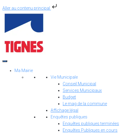
Aller au contenu principal
Aller
au
contenu
Ma Mairie
Vie Municipale
Conseil Municipal
Services Municipaux
Budget
Le mag de la commune
Affichage légal
Enquêtes publiques
Enquêtes publiques terminées
Enquêtes Publiques en cours