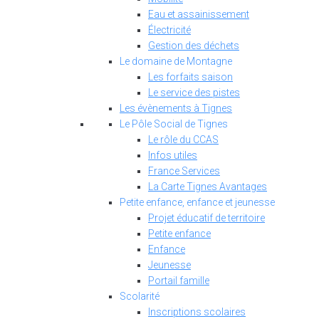
Eau et assainissement
Électricité
Gestion des déchets
Le domaine de Montagne
Les forfaits saison
Le service des pistes
Les évènements à Tignes
Le Pôle Social de Tignes
Le rôle du CCAS
Infos utiles
France Services
La Carte Tignes Avantages
Petite enfance, enfance et jeunesse
Projet éducatif de territoire
Petite enfance
Enfance
Jeunesse
Portail famille
Scolarité
Inscriptions scolaires