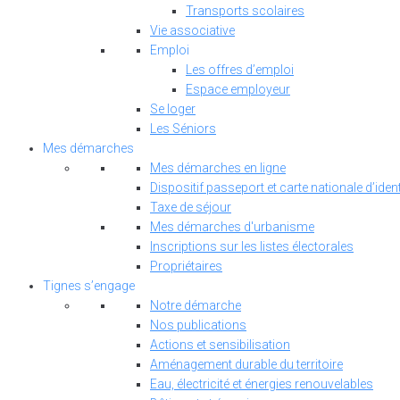
Transports scolaires
Vie associative
Emploi
Les offres d’emploi
Espace employeur
Se loger
Les Séniors
Mes démarches
Mes démarches en ligne
Dispositif passeport et carte nationale d’ident
Taxe de séjour
Mes démarches d'urbanisme
Inscriptions sur les listes électorales
Propriétaires
Tignes s’engage
Notre démarche
Nos publications
Actions et sensibilisation
Aménagement durable du territoire
Eau, électricité et énergies renouvelables