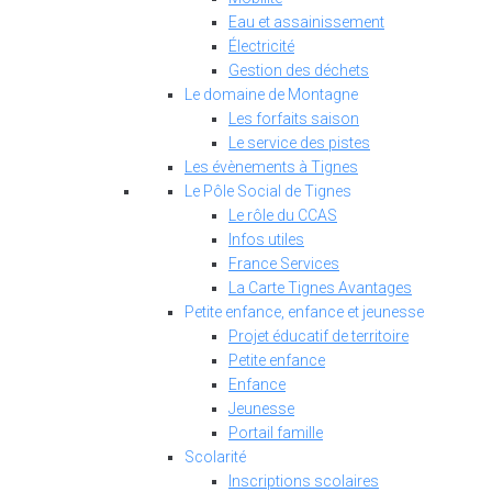
Eau et assainissement
Électricité
Gestion des déchets
Le domaine de Montagne
Les forfaits saison
Le service des pistes
Les évènements à Tignes
Le Pôle Social de Tignes
Le rôle du CCAS
Infos utiles
France Services
La Carte Tignes Avantages
Petite enfance, enfance et jeunesse
Projet éducatif de territoire
Petite enfance
Enfance
Jeunesse
Portail famille
Scolarité
Inscriptions scolaires