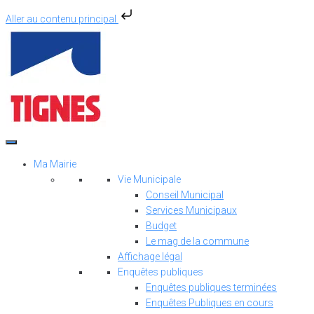
Aller au contenu principal
Aller
au
contenu
Ma Mairie
Vie Municipale
Conseil Municipal
Services Municipaux
Budget
Le mag de la commune
Affichage légal
Enquêtes publiques
Enquêtes publiques terminées
Enquêtes Publiques en cours