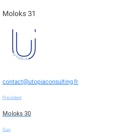
Moloks 31
contact@utopiaconsulting.fr
Navigation
Précédent
Précédent
de
Moloks 30
l’article
Suiv
Suiv