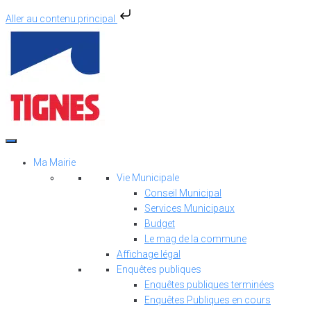
Aller au contenu principal
Aller
au
contenu
Ma Mairie
Vie Municipale
Conseil Municipal
Services Municipaux
Budget
Le mag de la commune
Affichage légal
Enquêtes publiques
Enquêtes publiques terminées
Enquêtes Publiques en cours