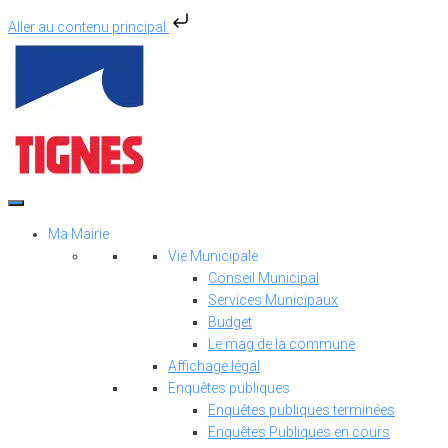
Aller au contenu principal
Aller
au
contenu
Ma Mairie
Vie Municipale
Conseil Municipal
Services Municipaux
Budget
Le mag de la commune
Affichage légal
Enquêtes publiques
Enquêtes publiques terminées
Enquêtes Publiques en cours