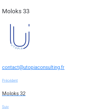
Moloks 33
contact@utopiaconsulting.fr
Navigation
Précédent
Précédent
de
Moloks 32
l’article
Suiv
Suiv