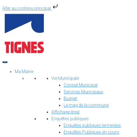
Aller au contenu principal
Aller
au
contenu
Ma Mairie
Vie Municipale
Conseil Municipal
Services Municipaux
Budget
Le mag de la commune
Affichage légal
Enquêtes publiques
Enquêtes publiques terminées
Enquêtes Publiques en cours