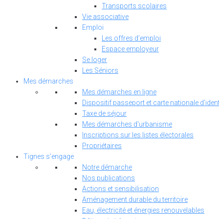
Transports scolaires
Vie associative
Emploi
Les offres d’emploi
Espace employeur
Se loger
Les Séniors
Mes démarches
Mes démarches en ligne
Dispositif passeport et carte nationale d’ident
Taxe de séjour
Mes démarches d'urbanisme
Inscriptions sur les listes électorales
Propriétaires
Tignes s’engage
Notre démarche
Nos publications
Actions et sensibilisation
Aménagement durable du territoire
Eau, électricité et énergies renouvelables