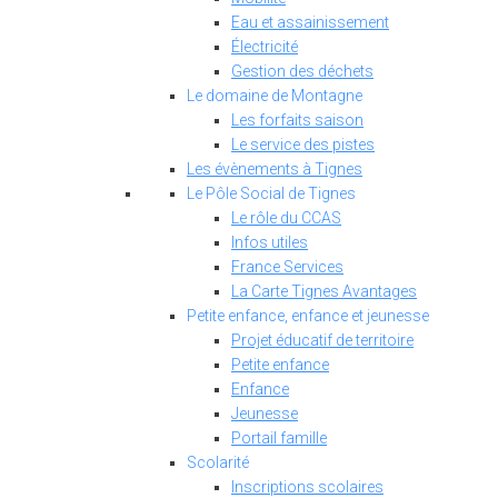
Eau et assainissement
Électricité
Gestion des déchets
Le domaine de Montagne
Les forfaits saison
Le service des pistes
Les évènements à Tignes
Le Pôle Social de Tignes
Le rôle du CCAS
Infos utiles
France Services
La Carte Tignes Avantages
Petite enfance, enfance et jeunesse
Projet éducatif de territoire
Petite enfance
Enfance
Jeunesse
Portail famille
Scolarité
Inscriptions scolaires