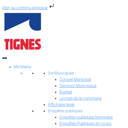
Aller au contenu principal
Aller
au
contenu
Ma Mairie
Vie Municipale
Conseil Municipal
Services Municipaux
Budget
Le mag de la commune
Affichage légal
Enquêtes publiques
Enquêtes publiques terminées
Enquêtes Publiques en cours