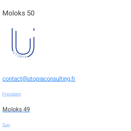
Moloks 50
contact@utopiaconsulting.fr
Navigation
Précédent
Précédent
de
Moloks 49
l’article
Suiv
Suiv