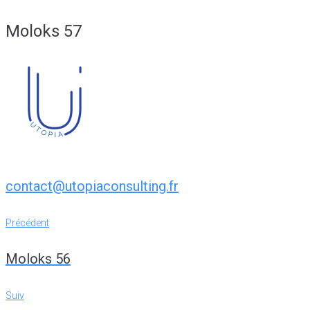
Moloks 57
contact@utopiaconsulting.fr
Navigation
Précédent
Précédent
de
Moloks 56
l’article
Suiv
Suiv