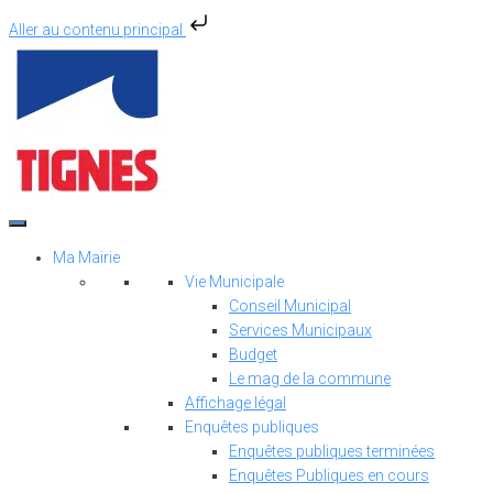
Aller au contenu principal
Aller
au
contenu
Ma Mairie
Vie Municipale
Conseil Municipal
Services Municipaux
Budget
Le mag de la commune
Affichage légal
Enquêtes publiques
Enquêtes publiques terminées
Enquêtes Publiques en cours