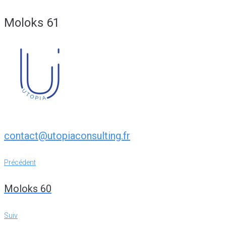
Moloks 61
contact@utopiaconsulting.fr
Navigation
Précédent
Précédent
de
Moloks 60
l’article
Suiv
Suiv