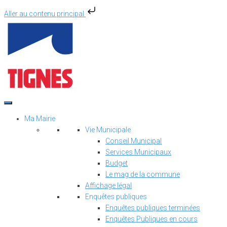
Aller au contenu principal
Aller
au
contenu
Ma Mairie
Vie Municipale
Conseil Municipal
Services Municipaux
Budget
Le mag de la commune
Affichage légal
Enquêtes publiques
Enquêtes publiques terminées
Enquêtes Publiques en cours