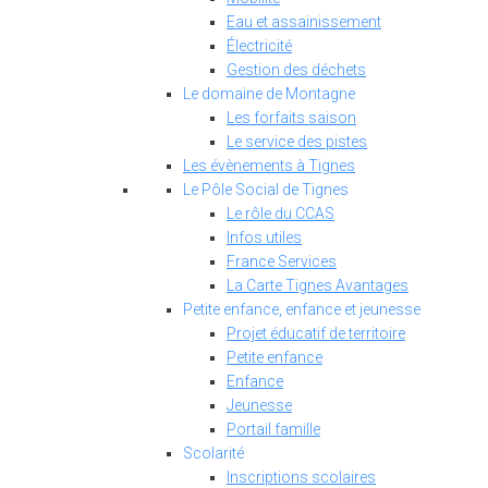
Eau et assainissement
Électricité
Gestion des déchets
Le domaine de Montagne
Les forfaits saison
Le service des pistes
Les évènements à Tignes
Le Pôle Social de Tignes
Le rôle du CCAS
Infos utiles
France Services
La Carte Tignes Avantages
Petite enfance, enfance et jeunesse
Projet éducatif de territoire
Petite enfance
Enfance
Jeunesse
Portail famille
Scolarité
Inscriptions scolaires