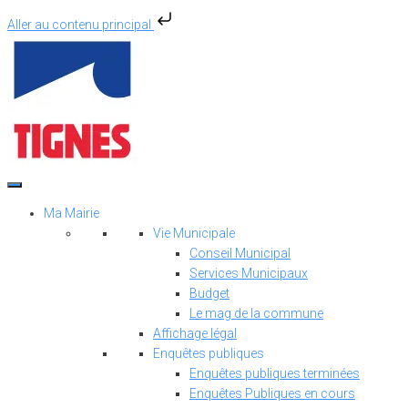
Aller au contenu principal
Aller
au
contenu
Ma Mairie
Vie Municipale
Conseil Municipal
Services Municipaux
Budget
Le mag de la commune
Affichage légal
Enquêtes publiques
Enquêtes publiques terminées
Enquêtes Publiques en cours