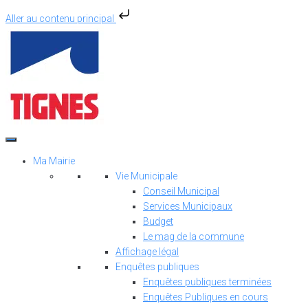
Aller au contenu principal
Aller
au
contenu
Ma Mairie
Vie Municipale
Conseil Municipal
Services Municipaux
Budget
Le mag de la commune
Affichage légal
Enquêtes publiques
Enquêtes publiques terminées
Enquêtes Publiques en cours