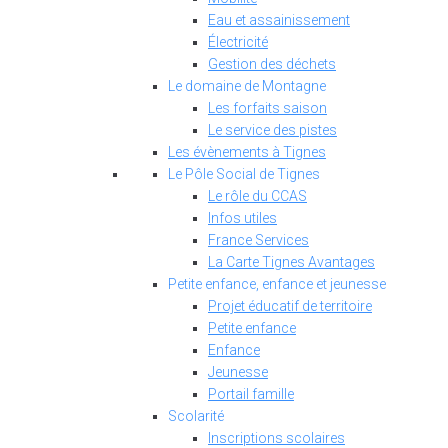
Eau et assainissement
Électricité
Gestion des déchets
Le domaine de Montagne
Les forfaits saison
Le service des pistes
Les évènements à Tignes
Le Pôle Social de Tignes
Le rôle du CCAS
Infos utiles
France Services
La Carte Tignes Avantages
Petite enfance, enfance et jeunesse
Projet éducatif de territoire
Petite enfance
Enfance
Jeunesse
Portail famille
Scolarité
Inscriptions scolaires