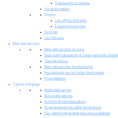
Transports scolaires
Vie associative
Emploi
Les offres d’emploi
Espace employeur
Se loger
Les Séniors
Mes démarches
Mes démarches en ligne
Dispositif passeport et carte nationale d’ident
Taxe de séjour
Mes démarches d'urbanisme
Inscriptions sur les listes électorales
Propriétaires
Tignes s’engage
Notre démarche
Nos publications
Actions et sensibilisation
Aménagement durable du territoire
Eau, électricité et énergies renouvelables