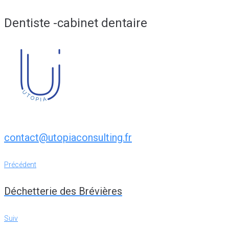
Dentiste -cabinet dentaire
contact@utopiaconsulting.fr
Navigation
Précédent
Précédent
de
Déchetterie des Brévières
l’article
Suiv
Suiv