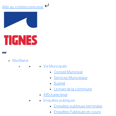
Aller au contenu principal
Aller
au
contenu
Ma Mairie
Vie Municipale
Conseil Municipal
Services Municipaux
Budget
Le mag de la commune
Affichage légal
Enquêtes publiques
Enquêtes publiques terminées
Enquêtes Publiques en cours