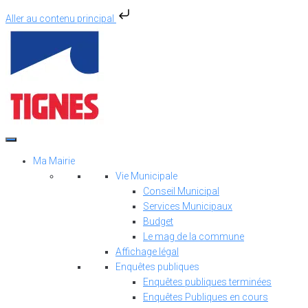
Aller au contenu principal
Aller
au
contenu
Ma Mairie
Vie Municipale
Conseil Municipal
Services Municipaux
Budget
Le mag de la commune
Affichage légal
Enquêtes publiques
Enquêtes publiques terminées
Enquêtes Publiques en cours