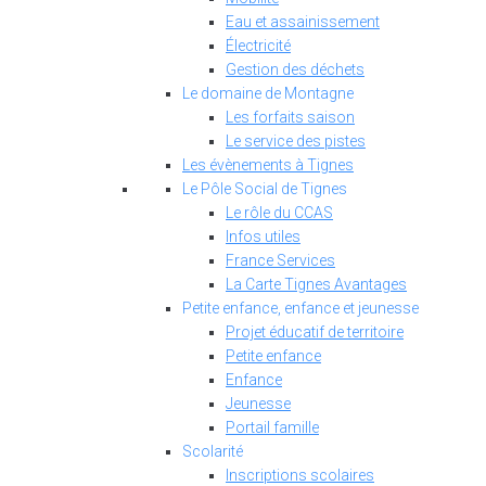
Eau et assainissement
Électricité
Gestion des déchets
Le domaine de Montagne
Les forfaits saison
Le service des pistes
Les évènements à Tignes
Le Pôle Social de Tignes
Le rôle du CCAS
Infos utiles
France Services
La Carte Tignes Avantages
Petite enfance, enfance et jeunesse
Projet éducatif de territoire
Petite enfance
Enfance
Jeunesse
Portail famille
Scolarité
Inscriptions scolaires