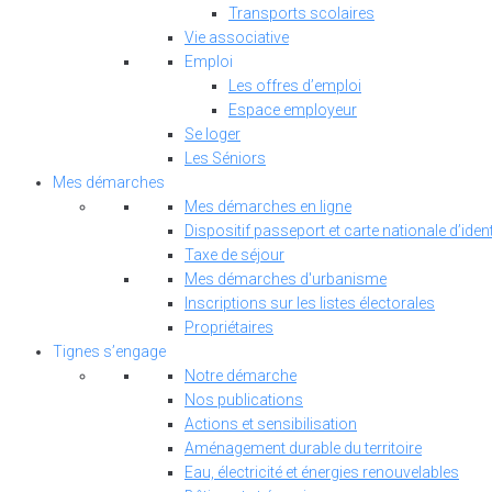
Transports scolaires
Vie associative
Emploi
Les offres d’emploi
Espace employeur
Se loger
Les Séniors
Mes démarches
Mes démarches en ligne
Dispositif passeport et carte nationale d’ident
Taxe de séjour
Mes démarches d'urbanisme
Inscriptions sur les listes électorales
Propriétaires
Tignes s’engage
Notre démarche
Nos publications
Actions et sensibilisation
Aménagement durable du territoire
Eau, électricité et énergies renouvelables