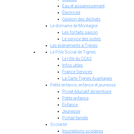
Eau et assainissement
Électricité
Gestion des déchets
Le domaine de Montagne
Les forfaits saison
Le service des pistes
Les évènements à Tignes
Le Pôle Social de Tignes
Le rôle du CCAS
Infos utiles
France Services
La Carte Tignes Avantages
Petite enfance, enfance et jeunesse
Projet éducatif de territoire
Petite enfance
Enfance
Jeunesse
Portail famille
Scolarité
Inscriptions scolaires