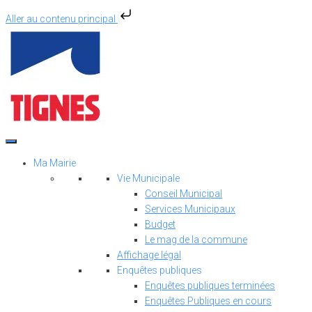
Aller au contenu principal
Aller
au
contenu
Ma Mairie
Vie Municipale
Conseil Municipal
Services Municipaux
Budget
Le mag de la commune
Affichage légal
Enquêtes publiques
Enquêtes publiques terminées
Enquêtes Publiques en cours