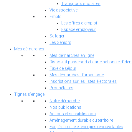
Transports scolaires
Vie associative
Emploi
Les offres d’emploi
Espace employeur
Se loger
Les Séniors
Mes démarches
Mes démarches en ligne
Dispositif passeport et carte nationale d’ident
Taxe de séjour
Mes démarches d'urbanisme
Inscriptions sur les listes électorales
Propriétaires
Tignes s’engage
Notre démarche
Nos publications
Actions et sensibilisation
Aménagement durable du territoire
Eau, électricité et énergies renouvelables