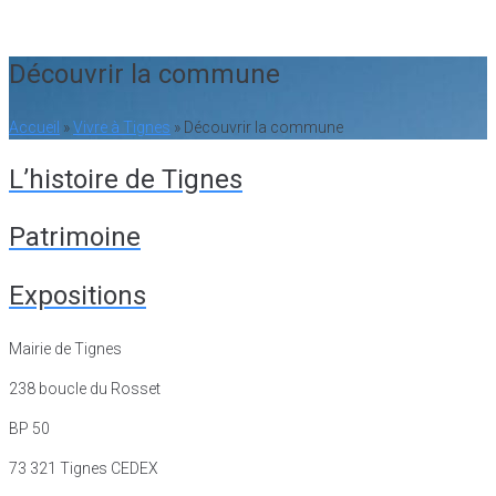
21
°C
Découvrir la commune
Accueil
»
Vivre à Tignes
»
Découvrir la commune
L’histoire de Tignes
Patrimoine
Expositions
Mairie de Tignes
238 boucle du Rosset
BP 50
73 321 Tignes CEDEX