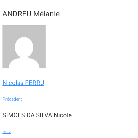
ANDREU Mélanie
Nicolas FERRU
Navigation
Précédent
Précédent
de
SIMOES DA SILVA Nicole
l’article
Suiv
Suiv