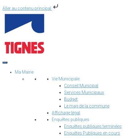
Aller au contenu principal
Aller
au
contenu
Ma Mairie
Vie Municipale
Conseil Municipal
Services Municipaux
Budget
Le mag de la commune
Affichage légal
Enquêtes publiques
Enquêtes publiques terminées
Enquêtes Publiques en cours